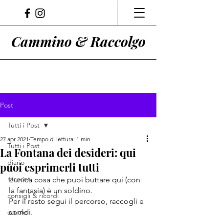
Cammino & Raccolgo
Post
Tutti i Post
27 apr 2021
Tempo di lettura: 1 min
Tutti i Post
La Fontana dei desideri: qui
diario
puoi esprimerli tutti
racconti
L’unica cosa che puoi buttare qui (con 
la fantasia) è un soldino.
consigli & ricordi
Per il resto segui il percorso, raccogli e 
sorridi.
scuole