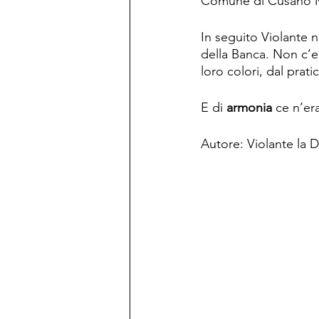
Comune di Cusano Mi
In seguito Violante no
della Banca. Non c’e
loro colori, dal prati
E di 
armonia
 ce n’e
Autore: Violante la Di