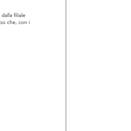
alla filiale 
po che, con i 