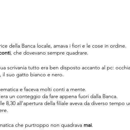
rice della Banca locale, amava i fiori e le cose in ordine.
conti
, che dovevano sempre quadrare.
sua scrivania tutto era ben disposto accanto al pc: occhia
ò, il suo gatto bianco e nero.
tematica e faceva molti conti a mente.
era un conteggio da fare appena fuori dalla Banca.
alle 8,30 all’apertura della filiale aveva da diverso tempo 
ere.
atica che purtroppo non quadrava 
mai
.