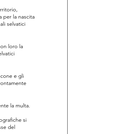
ritorio, 
 per la nascita 
i selvatici 
on loro la 
elvatici 
cone e gli 
prontamente 
nte la multa.
grafiche si 
sse del 