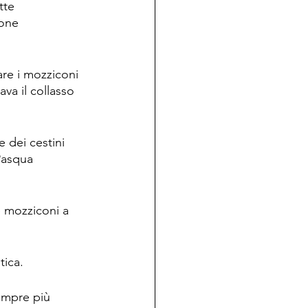
tte 
ione 
are i mozziconi 
va il collasso 
 dei cestini 
Pasqua 
e mozziconi a 
tica. 
empre più 