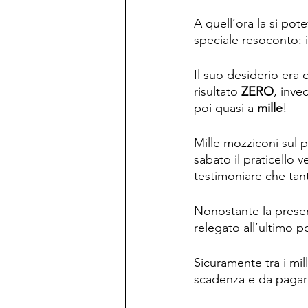
A quell’ora la si pote
speciale resoconto: i
Il suo desiderio era
risultato 
ZERO
, inve
poi quasi a 
mille
!
Mille mozziconi sul p
sabato il praticello 
testimoniare che tant
Nonostante la presenza
relegato all’ultimo p
Sicuramente tra i mil
scadenza e da pagare