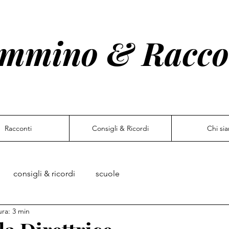
mmino & Racco
Racconti
Consigli & Ricordi
Chi si
consigli & ricordi
scuole
ura: 3 min