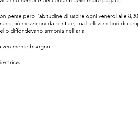
lanino riempite dei contanti delle multe pagate.
n perse però l’abitudine di uscire ogni venerdì alle 8,30 d
rano più mozziconi da contare, ma bellissimi fiori di cam
cello diffondevano armonia nell’aria.
ra veramente bisogno.
rettrice.