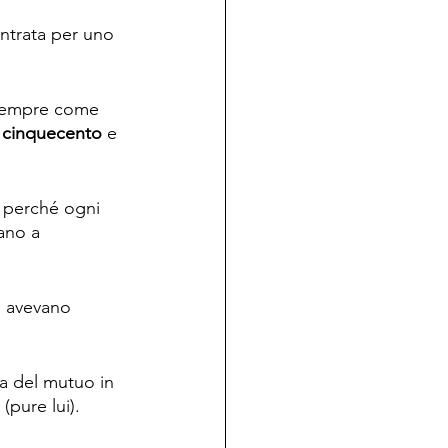
’entrata per uno 
 sempre come 
 
cinquecento
 e 
, perché ogni 
ano a 
ti avevano 
ta del mutuo in 
pure lui).