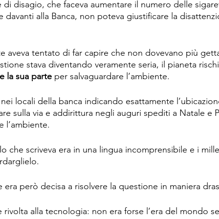
 di disagio, che faceva aumentare il numero delle sigare
davanti alla Banca, non poteva giustificare la disattenz
nte aveva tentato di far capire che non dovevano più gett
stione stava diventando veramente seria, il pianeta rischia
 la sua parte
 per salvaguardare l’ambiente.
nei locali della banca indicando esattamente l’ubicazione
re sulla via e addirittura negli auguri spediti a Natale e 
re l’ambiente.
ello che scriveva era in una lingua incomprensibile e i mill
ordarglielo.
 era però decisa a risolvere la questione in maniera dras
 rivolta alla tecnologia: non era forse l’era del mondo s