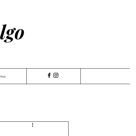
lgo
amo