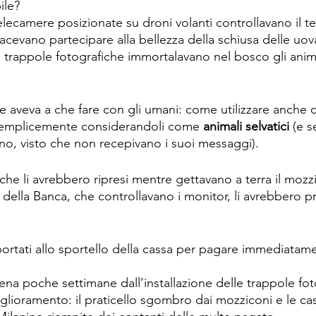
ile?
camere posizionate su droni volanti controllavano il ter
facevano partecipare alla bellezza della schiusa delle uova
e trappole fotografiche immortalavano nel bosco gli animal
e aveva a che fare con gli umani: come utilizzare anche c
Semplicemente considerandoli come 
animali selvatici
 (e s
ano, visto che non recepivano i suoi messaggi).
che li avrebbero ripresi mentre gettavano a terra il mozzi
a della Banca, che controllavano i monitor, li avrebbero 
portati allo sportello della cassa per pagare immediatame
a poche settimane dall’installazione delle trappole foto
glioramento: il praticello sgombro dai mozziconi e le ca