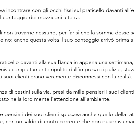
va incontrare con gli occhi fissi sul praticello davanti all
l conteggio dei mozziconi a terra.
 di non trovarne nessuno, per far sì che la somma desse
ce no: anche questa volta il suo conteggio arrivò prima a
raticello davanti alla sua Banca in appena una settimana
veniva completamente ripulito dall’impresa di pulizie, stav
i suoi clienti erano veramente disconnessi con la realtà.
 di cestini sulla via, presi da mille pensieri i suoi clien
osto nella loro mente l’attenzione all’ambiente.
le pensieri dei suoi clienti spiccava anche quello della ra
, con un saldo di conto corrente che non quadrava mai (