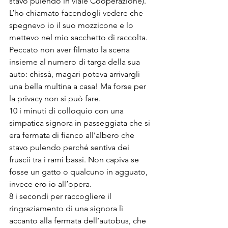
stavo pulendo in viale Cooperazione). 
L’ho chiamato facendogli vedere che 
spegnevo io il suo mozzicone e lo 
mettevo nel mio sacchetto di raccolta. 
Peccato non aver filmato la scena 
insieme al numero di targa della sua 
auto: chissà, magari poteva arrivargli 
una bella multina a casa! Ma forse per 
la privacy non si può fare.
10 i minuti di colloquio con una 
simpatica signora in passeggiata che si 
era fermata di fianco all’albero che 
stavo pulendo perché sentiva dei 
fruscii tra i rami bassi. Non capiva se 
fosse un gatto o qualcuno in agguato, 
invece ero io all’opera.
8 i secondi per raccogliere il 
ringraziamento di una signora lì 
accanto alla fermata dell’autobus, che 