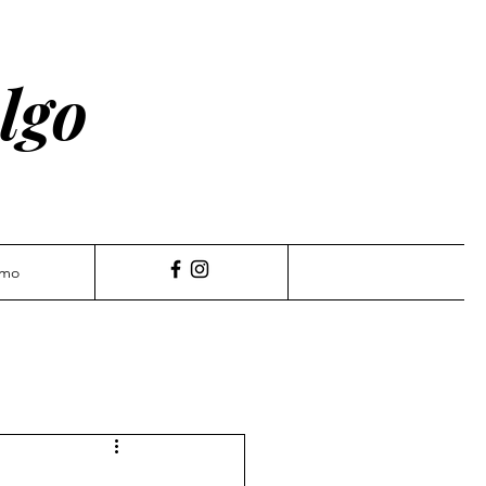
lgo
amo