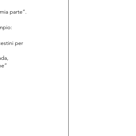
 mia parte”.
mpio:
estini per 
ada,
ne”