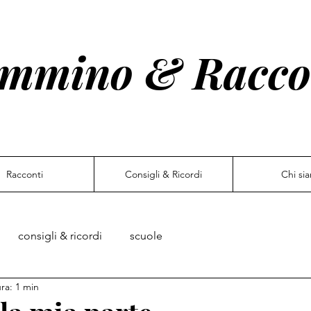
mmino & Racco
Racconti
Consigli & Ricordi
Chi si
consigli & ricordi
scuole
ra: 1 min