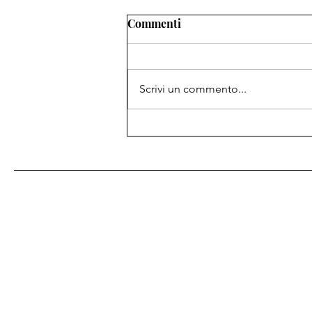
Commenti
Scrivi un commento...
Le raccolte dell’Asilo
Montessori