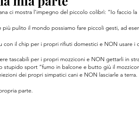
 la mia parte
cana ci mostra l’impegno del piccolo colibrì: “Io faccio la
 più pulito il mondo possiamo fare piccoli gesti, ad ese
u con il chip per i propri rifiuti domestici e NON usare i c
ere tascabili per i propri mozziconi e NON gettarli in str
o stupido sport “fumo in balcone e butto giù il mozzico
iezioni dei propri simpatici cani e NON lasciarle a terra.
propria parte.