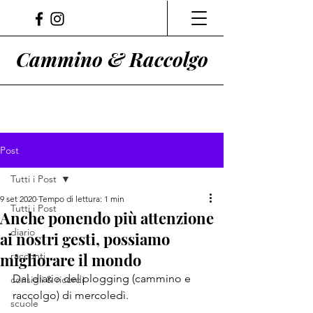
Cammino & Raccolgo
Post
Tutti i Post
9 set 2020
Tempo di lettura: 1 min
Tutti i Post
Anche ponendo più attenzione
diario
ai nostri gesti, possiamo
migliorare il mondo
racconti
Dal diario del plogging (cammino e 
consigli & ricordi
raccolgo) di mercoledì.
scuole